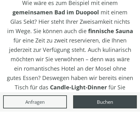
Wie wäre es zum Beispiel mit einem
gemeinsamen Bad im Duopool
mit einem
Glas Sekt? Hier steht Ihrer Zweisamkeit nichts
im Wege. Sie können auch die
finnische Sauna
für eine Zeit zu zweit reservieren, die Ihnen
jederzeit zur Verfügung steht. Auch kulinarisch
möchten wir Sie verwöhnen – denn was wäre
ein romantisches Hotel an der Mosel ohne
gutes Essen? Deswegen haben wir bereits einen
Tisch für das
Candle-Light-Dinner
für Sie
reserviert und unsere Küchenchefs freuen sich,
Anfragen
Buchen
Ihnen ein genussvolles Menü zu zaubern. Und
nach dem romantischen Dinner geht die
charmante Auszeit weiter: Steht Ihnen der Sinn
etwa nach einem gemütlichen DVD Abend,