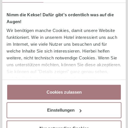
hochqualitativ bürgerliche Küche, exquisite
Speisen und regionale Köstlichkeiten, für die
Nimm die Kekse! Dafür gibt's ordentlich was auf die
unsere wundervolle Moselregion in ganz Europa
Augen!
bekannt ist. Zusätzlich zu den Räumlichkeiten
Wir benötigen manche Cookies, damit unsere Website
im Haus können unsere Gäste aber auch eine
funktioniert. Wie in unserem Hotel interessiert uns auch
im Internet, wie viele Nutzer uns besuchen und für
genussvolle Zeit auf unserer Sonnenterrasse
welche Inhalte Sie sich interessieren. Hierbei helfen
verbringen oder im hauseigenen „Burggarten“,
weitere, nicht technisch notwendige Cookies. Wenn Sie
der mit seiner faszinierenden Aussicht auf die
uns unterstützen möchten, können Sie diese akzeptieren.
weltberühmte Reichsburg begeistert. Einfach
Sie können auf "Details zeigen" ganz genau sehen,
welche Cookies wie einsetzen und in unserer
perfekt für ein Dolce Vita in der herrlichen Natur
Datenschutzerklärung
jederzeit Ihre Zustimmung
der schönen Mosellandschaft.
Cookies zulassen
wieder zurücknehmen.
Die Familie Kessler-Meyer und die herzlichen
Gastgeber freuen sich zudem, den Gästen mit
Einstellungen
dem 4-Sterne-Superior-Hotel und der Spa Villa
weitere Möglichkeiten zum Genuss anbieten zu