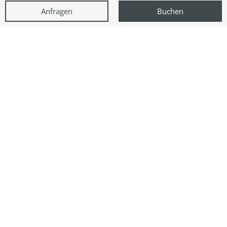
Anfragen
Buchen
Urlaub im Hotel Kessler-
Meyer