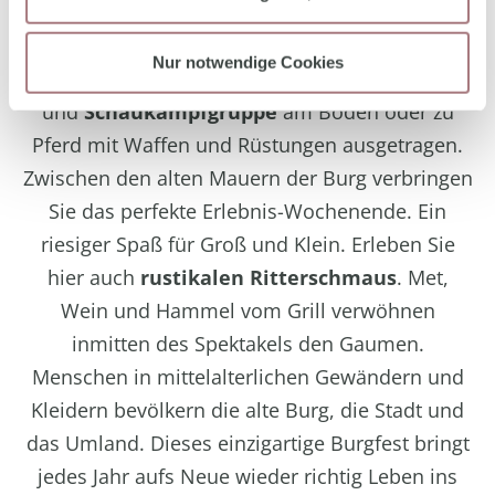
Besucher mit schelmischen Liedern. Gaukler
und Narren treiben jede Menge Schabernack.
Nur notwendige Cookies
Spannende Kämpfe werden von der Fecht-
und
Schaukampfgruppe
am Boden oder zu
Pferd mit Waffen und Rüstungen ausgetragen.
Zwischen den alten Mauern der Burg verbringen
Sie das perfekte Erlebnis-Wochenende. Ein
riesiger Spaß für Groß und Klein. Erleben Sie
hier auch
rustikalen Ritterschmaus
. Met,
Wein und Hammel vom Grill verwöhnen
inmitten des Spektakels den Gaumen.
Menschen in mittelalterlichen Gewändern und
Kleidern bevölkern die alte Burg, die Stadt und
das Umland. Dieses einzigartige Burgfest bringt
jedes Jahr aufs Neue wieder richtig Leben ins