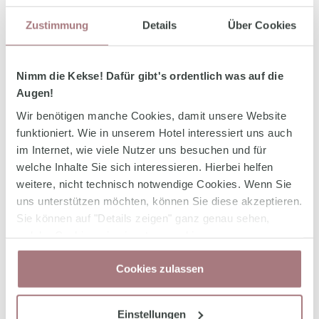
zahlreichen Besucher und lassen Sie sich ins
Zustimmung
Details
Über Cookies
Mittelalter entführen. Hier wird Geschichte
greifbar und zu einem unvergesslichen Erlebnis.
Auf der gesamten Anlage herrscht geschäftiges
Nimm die Kekse! Dafür gibt's ordentlich was auf die
Treiben in mittelalterlichem Ambiente. Das
Augen!
sehenswerte Programm reicht
Wir benötigen manche Cookies, damit unsere Website
von
Handwerkern
, die die Kunst des
funktioniert. Wie in unserem Hotel interessiert uns auch
im Internet, wie viele Nutzer uns besuchen und für
Bogenschnitzens vorführen, über Töpfer,
welche Inhalte Sie sich interessieren. Hierbei helfen
Drechsler und Lederer bis hin
weitere, nicht technisch notwendige Cookies. Wenn Sie
zu
Waffenschmieden
, die ihr Können
uns unterstützen möchten, können Sie diese akzeptieren.
präsentieren.
Gauklergruppen
versetzen die
Sie können auf "Details zeigen" ganz genau sehen,
welche Cookies wie einsetzen und in unserer
Menge mit Feuerartistik, Jonglagen und Musik
Datenschutzerklärung
jederzeit Ihre Zustimmung
auf traditionellen Instrumenten wie der
Cookies zulassen
wieder zurücknehmen.
Sackpfeife ins
Staunen.
Minnesänger
umwerben die
Einstellungen