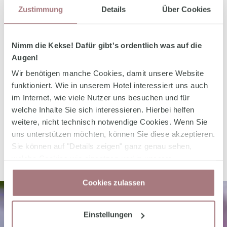
pittoresken
Burgen und Ruinen
gerät der
Zustimmung
Details
Über Cookies
Alltagsstress ganz schnell in Vergessenheit.
Zwischen Weinbergen, auf denen ein Weingut
Nimm die Kekse! Dafür gibt's ordentlich was auf die
schöner ist als das nächste, wo Winzer auf
Augen!
Steillagen die erlesensten Rebsorten anbauen
Wir benötigen manche Cookies, damit unsere Website
und wo der Fluss sich malerisch in das
funktioniert. Wie in unserem Hotel interessiert uns auch
im Internet, wie viele Nutzer uns besuchen und für
Panorama des Moseltals einfügt, wird der
welche Inhalte Sie sich interessieren. Hierbei helfen
Urlaub über Pfingsten zum Highlight des Jahres.
weitere, nicht technisch notwendige Cookies. Wenn Sie
Dieses Bild schließen Sie sofort ins Herz!
uns unterstützen möchten, können Sie diese akzeptieren.
Sie können auf "Details zeigen" ganz genau sehen,
welche Cookies wie einsetzen und in unserer
Datenschutzerklärung
jederzeit Ihre Zustimmung
Cookies zulassen
wieder zurücknehmen.
Einstellungen