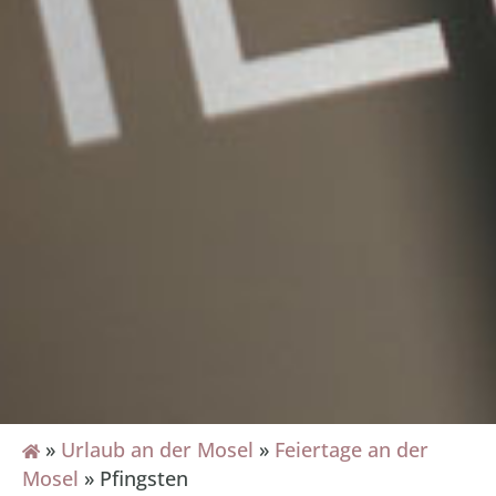
»
Urlaub an der Mosel
»
Feiertage an der
Mosel
»
Pfingsten